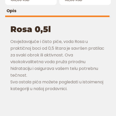
Opis
Rosa 0,5l
Osvježavajuće i čisto piće, voda Rosa u
praktičnoj boci od 0,5 litara je savršen pratilac
za svaki obrok ili aktivnost. Ova
visokokvalitetna voda pruža prirodnu
hidrataciju i osigurava vašem telu potrebnu
tečnost.
Sva ostala pića možete pogledati u istoimenoj
kategoriji u našoj prodavnici.