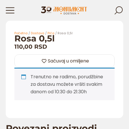
Početna
/
Dostava
/
Pića
/ Rosa 0,5l
Rosa 0,5l
110,00
RSD
Sačuvaj u omiljene
Trenutno ne radimo, porudžbine
za dostavu možete vršiti svakim
danom od 10:30 do 21:30h
Povezani proizvodi