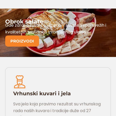
Obrok salate
Gde zdravo susreće ukusno – savršen spoj svežih i
kvalitetnih sastojaka izvanrednog ukusa.
PROIZVODI
Vrhunski kuvari i jela
Sva jela koja pravimo rezultat su vrhunskog
rada naših kuvara i tradicije duže od 27