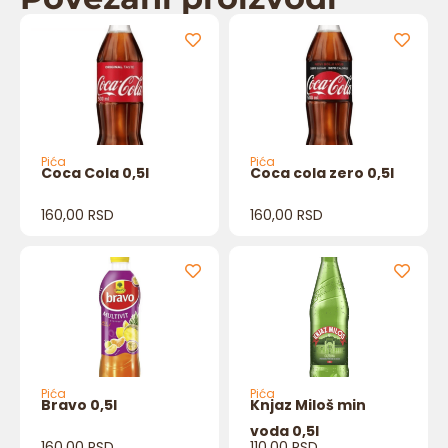
Pića
Pića
Coca Cola 0,5l
Coca cola zero 0,5l
160,00
RSD
160,00
RSD
Pića
Pića
Bravo 0,5l
Knjaz Miloš min
voda 0,5l
160,00
RSD
110,00
RSD