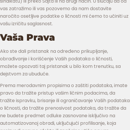
sindikatu) ili preko Sajta ili na drugi način. U slučaju da od
vas zatražimo ili vas pozovemo da nam dostavite
naročito osetljive podatke o ličnosti mi ćemo to učiniti uz
vašu izričitu saglasnost.
Vaša Prava
Ako ste dali pristanak na određeno prikupljanje,
obrađivanje i korišćenje Vaših podataka o ličnosti,
možete opozvati taj pristanak u bilo kom trenutku, sa
dejstvom za ubuduće.
Prema merodavnim propisima o zaštiti podataka, imate
pravo da tražite pristup vašim ličnim podacima, da
tražite ispravku, brisanje ili ograničavanje Vaših podataka
o ličnosti, da tražite prenosivost podataka, da tražite da
ne budete predmet odluke zasnovane isključivo na
automatizovanoj obradi, uključujući profilisanje, koja