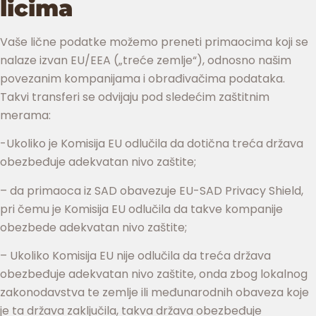
licima
Vaše lične podatke možemo preneti primaocima koji se
nalaze izvan EU/EEA („treće zemlje“), odnosno našim
povezanim kompanijama i obrađivačima podataka.
Takvi transferi se odvijaju pod sledećim zaštitnim
merama:
-Ukoliko je Komisija EU odlučila da dotična treća država
obezbeđuje adekvatan nivo zaštite;
– da primaoca iz SAD obavezuje EU-SAD Privacy Shield,
pri čemu je Komisija EU odlučila da takve kompanije
obezbede adekvatan nivo zaštite;
– Ukoliko Komisija EU nije odlučila da treća država
obezbeđuje adekvatan nivo zaštite, onda zbog lokalnog
zakonodavstva te zemlje ili međunarodnih obaveza koje
je ta država zaključila, takva država obezbeđuje