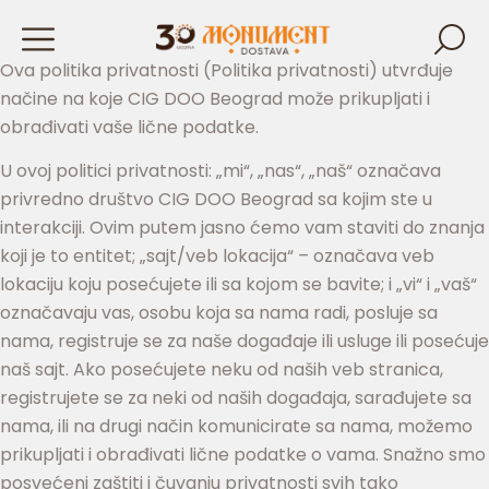
Ova politika privatnosti (Politika privatnosti) utvrđuje
načine na koje CIG DOO Beograd može prikupljati i
obrađivati vaše lične podatke.
U ovoj politici privatnosti: „mi“, „nas“, „naš“ označava
privredno društvo CIG DOO Beograd sa kojim ste u
interakciji. Ovim putem jasno ćemo vam staviti do znanja
koji je to entitet; „sajt/veb lokacija“ – označava veb
lokaciju koju posećujete ili sa kojom se bavite; i „vi“ i „vaš“
označavaju vas, osobu koja sa nama radi, posluje sa
nama, registruje se za naše događaje ili usluge ili posećuje
naš sajt. Ako posećujete neku od naših veb stranica,
registrujete se za neki od naših događaja, sarađujete sa
nama, ili na drugi način komunicirate sa nama, možemo
prikupljati i obrađivati lične podatke o vama. Snažno smo
posvećeni zaštiti i čuvanju privatnosti svih tako