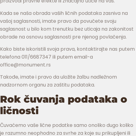
proizvodi pravne efekte ili značajno utiče na vas.
Kada se naša obrada vaših ličnih podataka zasniva na
vašoj saglasnosti, imate pravo da povučete svoju
saglasnost u bilo kom trenutku bez uticaja na zakonitost
obrade na osnovu saglasnosti pre njenog povlačenja.
Kako biste iskoristili svoja prava, kontaktirajte nas putem
telefona 011/6687347 ili putem email-a
office@monument.rs
Takođe, imate i pravo da uložite žalbu nadležnom
nadzornom organu za zaštitu podataka.
Rok čuvanja podataka o
ličnosti
Čuvaćemo vaše lične podatke samo onoliko dugo koliko
je razumno neophodno za svrhe za koje su prikupljeni ili