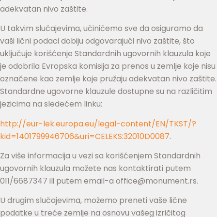
adekvatan nivo zaštite.
U takvim slučajevima, učinićemo sve da osiguramo da
vaši lični podaci dobiju odgovarajući nivo zaštite, što
uključuje korišćenje Standardnih ugovornih klauzula koje
je odobrila Evropska komisija za prenos u zemlje koje nisu
označene kao zemlje koje pružaju adekvatan nivo zaštite.
Standardne ugovorne klauzule dostupne su na različitim
jezicima na sledećem linku:
http://eur-lek.europa.eu/legal-content/EN/TKST/?
kid=1401799946706&uri=CELEKS:32010D0087
.
Za više informacija u vezi sa korišćenjem Standardnih
ugovornih klauzula možete nas kontaktirati putem
011/6687347 ili putem email-a
office@monument.rs
.
U drugim slučajevima, možemo preneti vaše lične
podatke u treće zemlje na osnovu vašeg izričitog