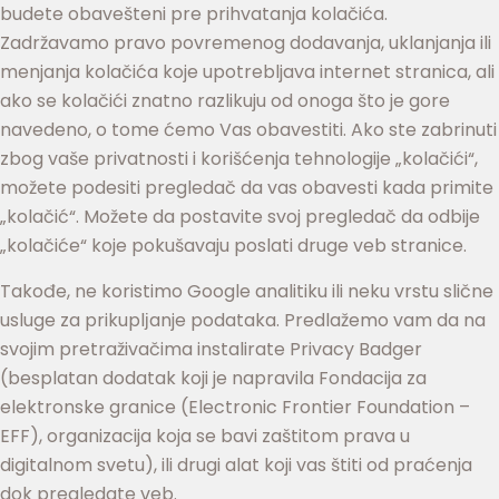
budete obavešteni pre prihvatanja kolačića.
Zadržavamo pravo povremenog dodavanja, uklanjanja ili
menjanja kolačića koje upotrebljava internet stranica, ali
ako se kolačići znatno razlikuju od onoga što je gore
navedeno, o tome ćemo Vas obavestiti. Ako ste zabrinuti
zbog vaše privatnosti i korišćenja tehnologije „kolačići“,
možete podesiti pregledač da vas obavesti kada primite
„kolačić“. Možete da postavite svoj pregledač da odbije
„kolačiće“ koje pokušavaju poslati druge veb stranice.
Takođe, ne koristimo Google analitiku ili neku vrstu slične
usluge za prikuplјanje podataka. Predlažemo vam da na
svojim pretraživačima instalirate Privacy Badger
(besplatan dodatak koji je napravila Fondacija za
elektronske granice (Electronic Frontier Foundation –
EFF), organizacija koja se bavi zaštitom prava u
digitalnom svetu), ili drugi alat koji vas štiti od praćenja
dok pregledate veb.