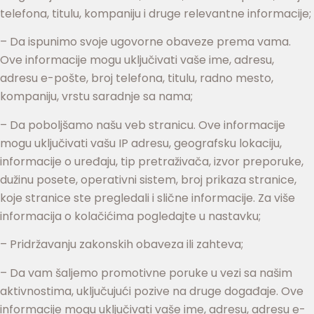
telefona, titulu, kompaniju i druge relevantne informacije;
– Da ispunimo svoje ugovorne obaveze prema vama.
Ove informacije mogu uključivati vaše ime, adresu,
adresu e-pošte, broj telefona, titulu, radno mesto,
kompaniju, vrstu saradnje sa nama;
– Da poboljšamo našu veb stranicu. Ove informacije
mogu uključivati vašu IP adresu, geografsku lokaciju,
informacije o uređaju, tip pretraživača, izvor preporuke,
dužinu posete, operativni sistem, broj prikaza stranice,
koje stranice ste pregledali i slične informacije. Za više
informacija o kolačićima pogledajte u nastavku;
– Pridržavanju zakonskih obaveza ili zahteva;
– Da vam šaljemo promotivne poruke u vezi sa našim
aktivnostima, uključujući pozive na druge događaje. Ove
informacije mogu uključivati vaše ime, adresu, adresu e-