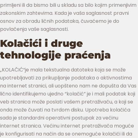
primljeni ili da bismo bili u skladu sa bilo kojim primenjivim
zakonskim zahtevima. Kada je vaša saglasnost pravni
osnov za obradu ličnih podataka, čuvaćemo je do
povlačenja vaše saglasnosti.
Kolačići i druge
tehnologije praćenja
„KOLAČIĆ“je mala tekstualna datoteka koja se može
upotrebljavati za prikupljanje podataka o aktivnostima
na internet stranici, ali uopšteno nam ne dopušta da Vas
lično identifikujemo ujedno “kolačić” je i mali podatak koji
veb stranica može poslati vašem pretraživaču, a koji se
onda može čuvati na tvrdom disku. Upotreba kolačića
sada je standardni operativni postupak za većinu
internet stranica. Većinu internet pretraživača moguće
je konfigurisati na način da se onemoguće kolačići ili da