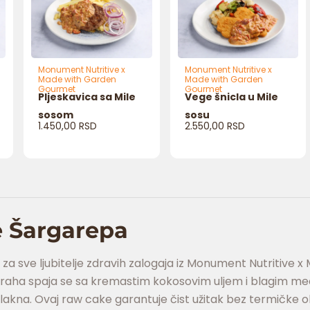
Monument Nutritive x
Monument Nutritive x
Made with Garden
Made with Garden
Gourmet
Gourmet
Pljeskavica sa Mile
Vege šnicla u Mile
sosom
sosu
1.450,00
RSD
2.550,00
RSD
 Šargarepa
 za sve ljubitelje zdravih zalogaja iz Monument Nutritive
oraha spaja se sa kremastim kokosovim uljem i blagim me
lakna. Ovaj raw cake garantuje čist užitak bez termičke o