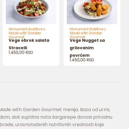
Monument Nutritive x
Monument Nutritive x
Made with Garden
Made with Garden
Gourmet
Gourmet
Vege obrok salata
Vege Nugget sa
Stracelli
grilovanim
1.450,00
RSD
povrćem
1.450,00
RSD
 x Made with Garden Gourmet menija. Baza od urmi,
dom, dok suptilna nota šargarepe donosi prirodnu
brade, uravnoteženih nutritivnih vrednosti koje