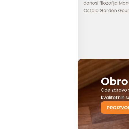
donosi filozofija Mon
Ostala Garden Gourme
Obro
Gde zdravo s
kvalitetnih 
PROIZVO