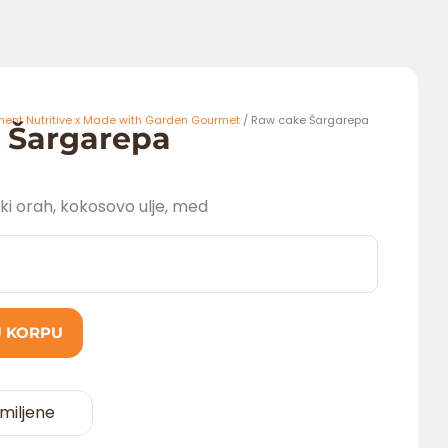
nt Nutritive x Made with Garden Gourmet
/ Raw cake Šargarepa
 Šargarepa
ki orah, kokosovo ulje, med
U KORPU
miljene