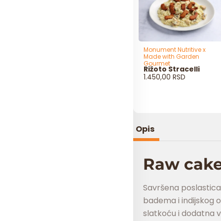
Monument Nutritive x
Made with Garden
Gourmet
Rižoto Stracelli
1.450,00
RSD
Opis
Raw cake
Savršena poslastica
badema i indijskog 
slatkoću i dodatna v