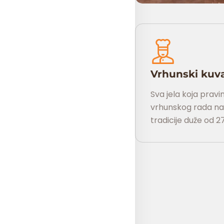
Vrhunski kuvar
Sva jela koja pravi
vrhunskog rada naš
tradicije duže od 2