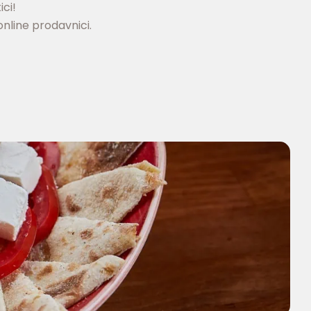
ici!
nline prodavnici.