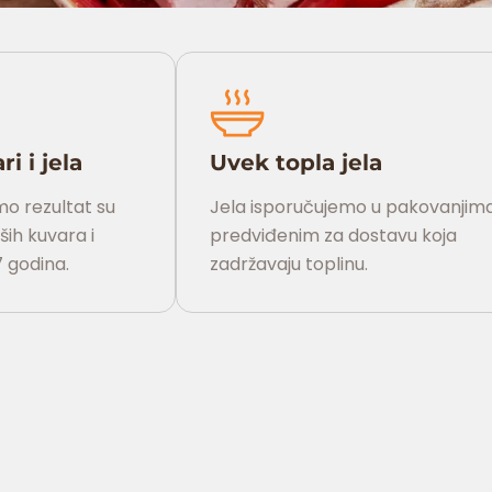
i i jela
Uvek topla jela
mo rezultat su
Jela isporučujemo u pakovanjim
ih kuvara i
predviđenim za dostavu koja
7 godina.
zadržavaju toplinu.