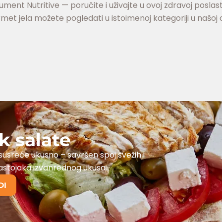
ument Nutritive — poručite i uživajte u ovoj zdravoj poslast
t jela možete pogledati u istoimenoj kategoriji u našoj o
k salate
usreće ukusno – savršen spoj svežih i
sastojaka izvanrednog ukusa.
DI