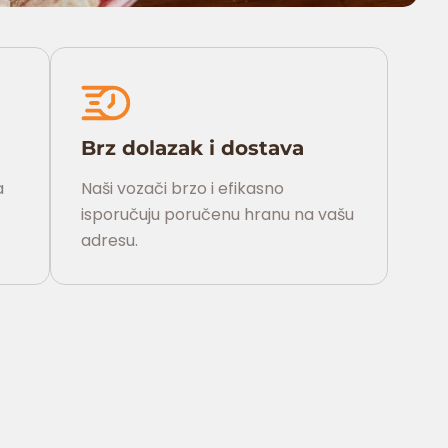
Brz dolazak i dostava
a
Naši vozači brzo i efikasno
isporučuju poručenu hranu na vašu
adresu.