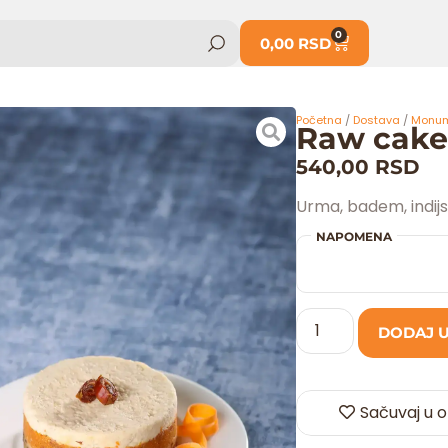
0
0,00
RSD
Početna
/
Dostava
/
Monume
Raw cake
540,00
RSD
Urma, badem, indijs
NAPOMENA
DODAJ 
Sačuvaj u o